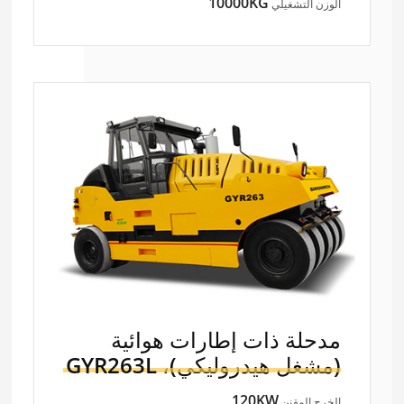
10000KG
الوزن التشغيلي
مدحلة ذات إطارات هوائية
(مشغل هيدروليكي)،
GYR263L
120KW
الخرج المقنن