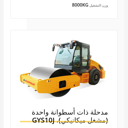
8000KG
وزن التشغيل
مدحلة ذات أسطوانة واحدة
(مشغل ميكانيكي)،
GYS10J