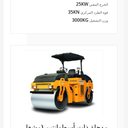
25KW
الخرج المقنن
35KN
قوة الطرد المركزي
3000KG
وزن التشغيل
مدحلة ذات أسطوانتين (مشغل