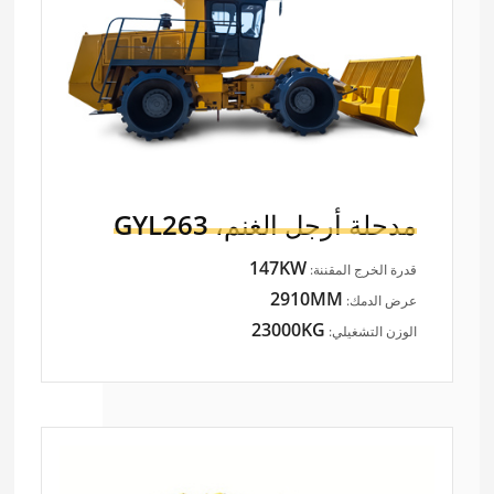
مدحلة أرجل الغنم،
GYL263
147KW
قدرة الخرج المقننة:
2910MM
عرض الدمك:
23000KG
الوزن التشغيلي: