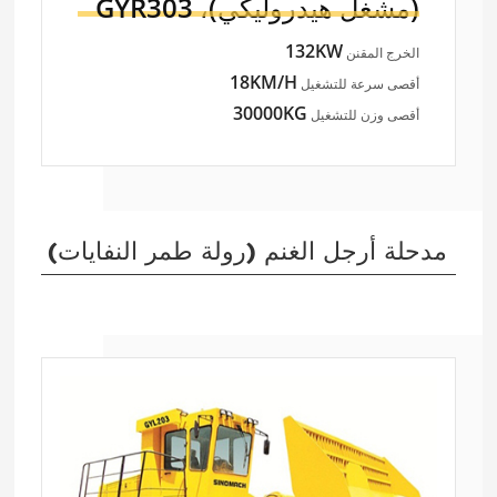
(مشغل هيدروليكي)،
GYR303
132KW
الخرج المقنن
18KM/H
أقصى سرعة للتشغيل
30000KG
أقصى وزن للتشغيل
مدحلة أرجل الغنم (رولة طمر النفايات)