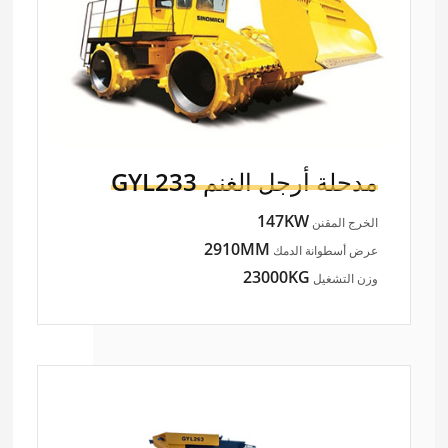
مدحلة أرجل الغنم
GYL233
147KW
الخرج المقنن
2910MM
عرض أسطوانة الدمك
23000KG
وزن التشغيل