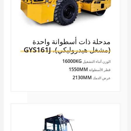
مدحلة ذات أسطوانة واحدة
(مشغل هيدروليكي)،
GYS161J
16000KG
الوزن أثناء التشغيل
1550MM
قطر الأسطوانة
2130MM
عرض الدمك