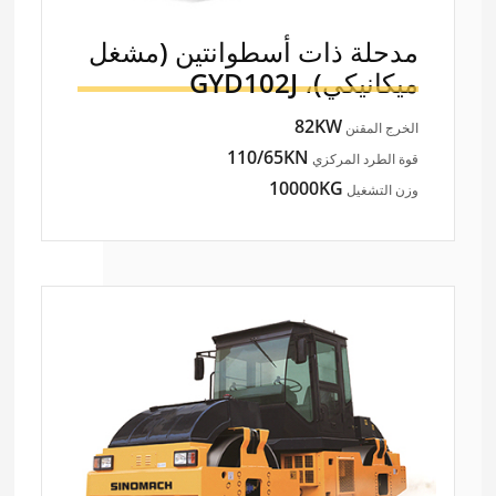
مدحلة ذات أسطوانتين (مشغل
ميكانيكي)،
GYD102J
82KW
الخرج المقنن
110/65KN
قوة الطرد المركزي
10000KG
وزن التشغيل