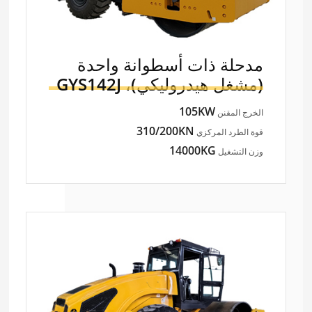
مدحلة ذات أسطوانة واحدة
(مشغل هيدروليكي)،
GYS142J
105KW
الخرج المقنن
310/200KN
قوة الطرد المركزي
14000KG
وزن التشغيل