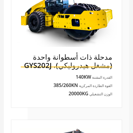
مدحلة ذات أسطوانة واحدة
(مشغل هيدروليكي)،
GYS202J
140KW
القدرة المقننة
385/260KN
القوة الطاردة المركزية
20000KG
الوزن التشغيلي