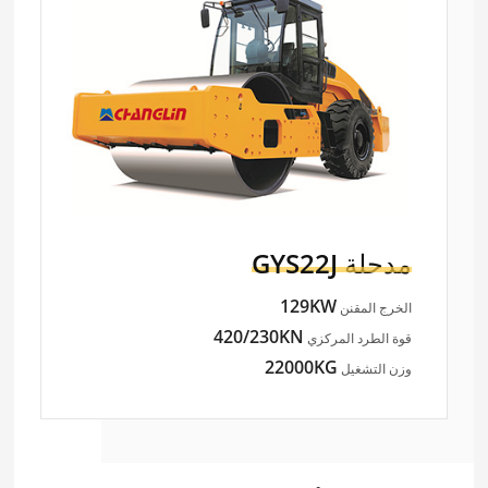
مدحلة
GYS22J
129KW
الخرج المقنن
420/230KN
قوة الطرد المركزي
22000KG
وزن التشغيل