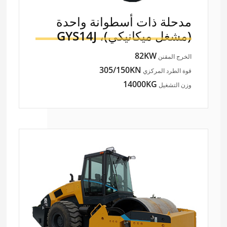
مدحلة ذات أسطوانة واحدة
(مشغل ميكانيكي)،
GYS14J
82KW
الخرج المقنن
305/150KN
قوة الطرد المركزي
14000KG
وزن التشغيل