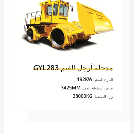
مدحلة أرجل الغنم
GYL283
192KW
الخرج المقنن
3425MM
عرض أسطوانة الدمك
28000KG
وزن التشغيل