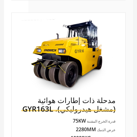
مدحلة ذات إطارات هوائية
(مشغل هيدروليكي)،
GYR163L
75KW
قدرة الخرج المقننة
2280MM
عرض الدمك