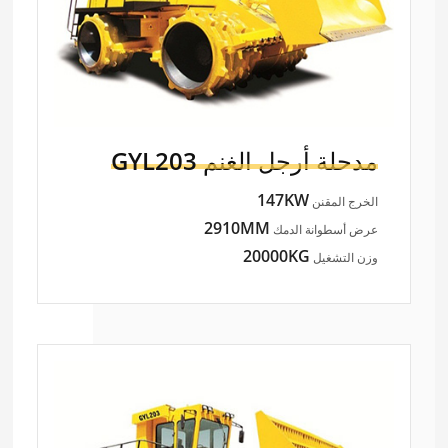
مدحلة أرجل الغنم
GYL203
147KW
الخرج المقنن
2910MM
عرض أسطوانة الدمك
20000KG
وزن التشغيل