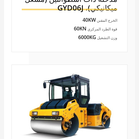
ميكانيكي)،
GYD06J
40KW
الخرج المقنن
60KN
قوة الطرد المركزي
6000KG
وزن التشغيل