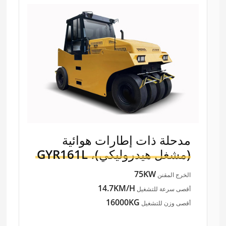
مدحلة ذات إطارات هوائية
(مشغل هيدروليكي)،
GYR161L
75KW
الخرج المقنن
14.7KM/H
أقصى سرعة للتشغيل
16000KG
أقصى وزن للتشغيل