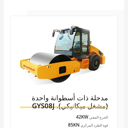
مدحلة ذات أسطوانة واحدة
(مشغل ميكانيكي)،
GYS08J
42KW
الخرج المقنن
85KN
قوة الطرد المركزي