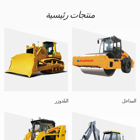
منتجات رئيسية
المداحل
البلدوزر